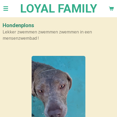
LOYAL FAMILY
Ga
direct
naar
de
Hondenplons
hoofdinhoud
Lekker zwemmen zwemmen zwemmen in een
mensenzwembad !