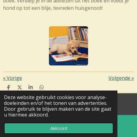
boek. Verdiep je in de adviezen uit het boek en voedt je
hond op tot een blije, tevreden huisgenoot!
«
Vorige
Volgende
»
D
D
S
D
E
E
H
E
Deze website gebruikt cookies voor analyse-
L
E
A
L
doeleinden en/of het tonen van advertenties.
E
L
R
E
© Loyal Family 2011
N
E
N
Door gebruik te blijven maken van de site gaat
u hiermee akkoord.
Akkoord
Instagram
WhatsApp