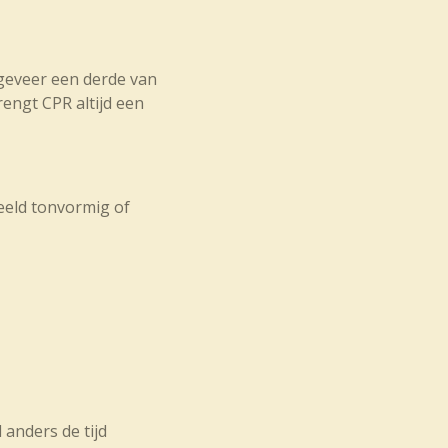
geveer een derde van
rengt CPR altijd een
eeld tonvormig of
 anders de tijd