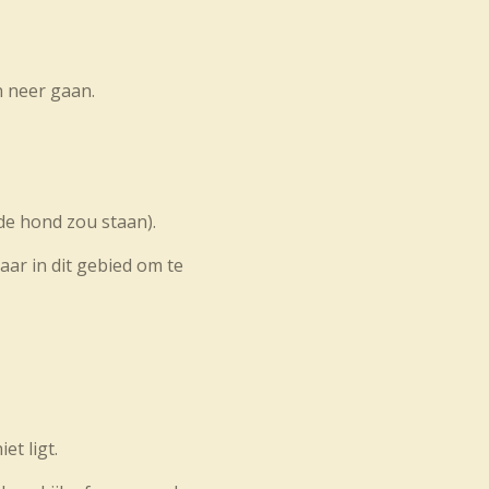
n neer gaan.
 de hond zou staan).
kaar in dit gebied om te
et ligt.