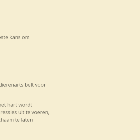
beste kans om
dierenarts belt voor
het hart wordt
essies uit te voeren,
chaam te laten