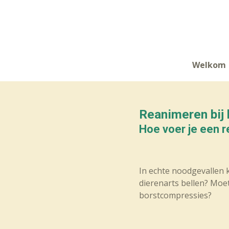
Ga
direct
naar
de
hoofdinhoud
Welkom
Reanimeren bij
Hoe voer je een r
In echte noodgevallen k
dierenarts bellen? Moet
borstcompressies?