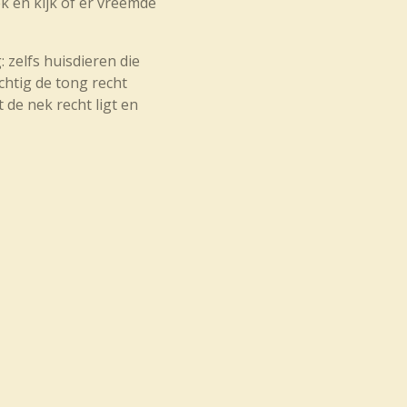
ek en kijk of er vreemde
 zelfs huisdieren die
ichtig de tong recht
de nek recht ligt en