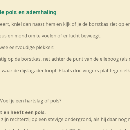
 de pols en ademhaling
geert, kniel dan naast hem en kijk of je de borstkas ziet op e
neus en mond om te voelen of er lucht beweegt.
twee eenvoudige plekken:
tig op de borstkas, net achter de punt van de elleboog (als
, waar de dijslagader loopt. Plaats drie vingers plat tegen el
Voel je een hartslag of pols?
t en heeft een pols.
ijn rechterzij op een stevige ondergrond, als hij daar nog ni