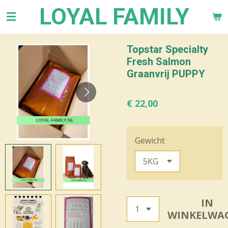
LOYAL FAMILY
Ga
direct
naar
de
Topstar Specialty
hoofdinhoud
Fresh Salmon
Graanvrij PUPPY
€ 22,00
Gewicht
IN
WINKELWA