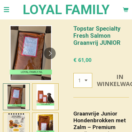
LOYAL FAMILY
Ga
direct
naar
de
Topstar Specialty
hoofdinhoud
Fresh Salmon
Graanvrij JUNIOR
€ 61,00
IN
WINKELWA
Graanvrije Junior
Hondenbrokken met
Zalm – Premium